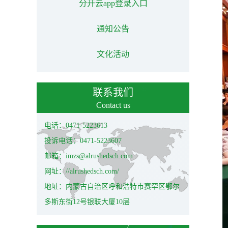
分开云app登录入口
通知公告
文化活动
联系我们
Contact us
电话：0471-5223613
投诉电话：0471-5223607
邮箱：imzs@alrushedsch.com
网址：//alrushedsch.com/
地址：内蒙古自治区呼和浩特市赛罕区鄂尔
多斯东街12号银联大厦10层