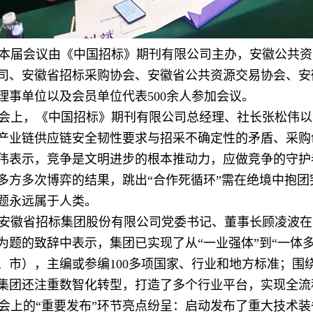
本届会议由《中国招标》期刊有限公司主办，安徽公共资
司、安徽省招标采购协会、安徽省公共资源交易协会、安
理事单位以及会员单位代表500余人参加会议。
会上，《中国招标》期刊有限公司总经理、社长张松伟以
产业链供应链安全韧性要求与招采不确定性的矛盾、采购创
伟表示，竞争是文明进步的根本推动力，应做竞争的守护
多方多次博弈的结果，跳出“合作死循环”需在绝境中抱团
题永远属于人类。
安徽省招标集团股份有限公司党委书记、董事长顾凌波在
为题的致辞中表示，集团已实现了从“一业强体”到“一体多
、市），主编或参编100多项国家、行业和地方标准；围
集团还注重数智化转型，打造了多个行业平台，实现全流
会上的“重要发布”环节亮点纷呈：启动发布了重大技术