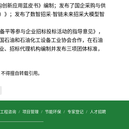
购创新应用蓝皮书》编制；发布了国企采购与供
版）》；发布了数智招采·智链未来招采大模型智
备平等参与企业招标投标活动的指导意见》，
国石油和石油化工设备工业协会合作，在石油
业、招标代理机构编制并发布三项团体标准，
，不得擅自转载引用。
工程咨询
/
项目管理
/
节能环保
/
专家登记
/
人才招聘