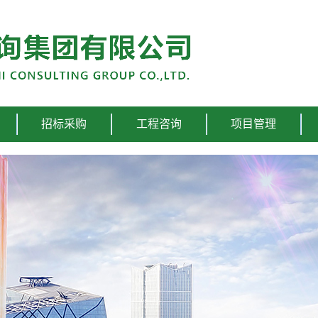
招标采购
工程咨询
项目管理