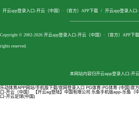
开云app登录入口-开云（中国）·（官方）APP下载
/
开云app登录入口
Copyright © 2002-2026 开云app登录入口-开云（中国）·（官方）APP下载 
rights reserved.
本网站内容归开云app登录入口-开
乐动体育APP网站/手机版下载/官网登录入口
PG体育-PG体育·(中国)官
口-开云（中国）
【开云ag登陆】中国有限公司
乐鱼手机版app-乐鱼（
口-开云足球(中国)