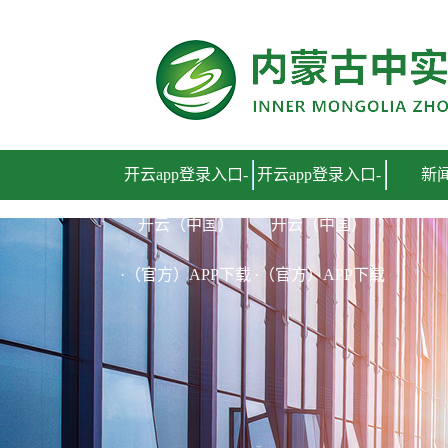
开云app登录入口
开云app登录入口-
开云app登录入口-
新
开云（中国）
开云（中国）
·（官方）APP下载
·（官方）APP下载