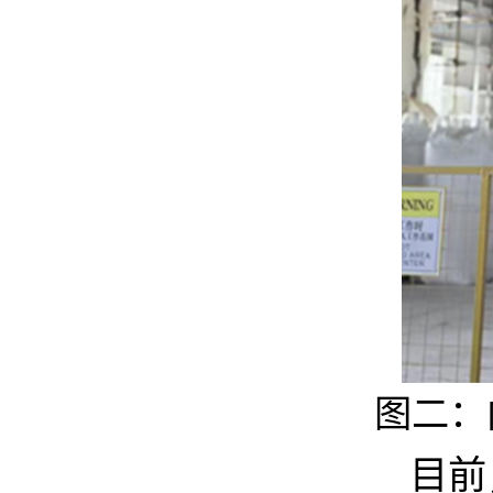
图二：
目前