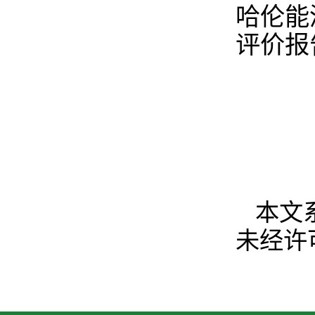
哈伦能
评价报
本文
未经许