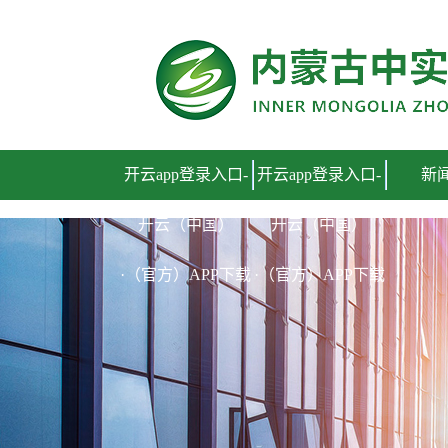
开云app登录入口
开云app登录入口-
开云app登录入口-
新
开云（中国）
开云（中国）
·（官方）APP下载
·（官方）APP下载