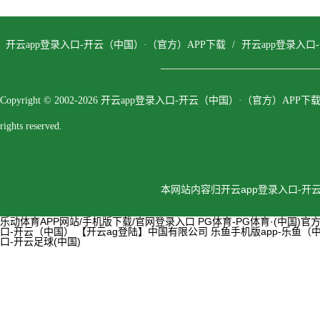
开云app登录入口-开云（中国）·（官方）APP下载
/
开云app登录入口
Copyright © 2002-2026 开云app登录入口-开云（中国）·（官方）APP下载 
rights reserved.
本网站内容归开云app登录入口-开
乐动体育APP网站/手机版下载/官网登录入口
PG体育-PG体育·(中国)官
口-开云（中国）
【开云ag登陆】中国有限公司
乐鱼手机版app-乐鱼（
口-开云足球(中国)