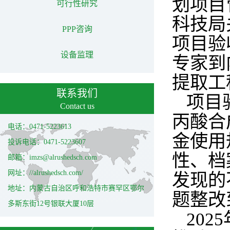
划项目
可行性研究
科技局
PPP咨询
项目验
设备监理
专家到
提取工
联系我们
项目
Contact us
丙酸合
电话：0471-5223613
金使用
投诉电话：0471-5223607
性、档
邮箱：imzs@alrushedsch.com
网址：//alrushedsch.com/
发现的
地址：内蒙古自治区呼和浩特市赛罕区鄂尔
题整改
多斯东街12号银联大厦10层
20