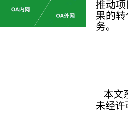
推动项
果的转
务。
本文
未经许