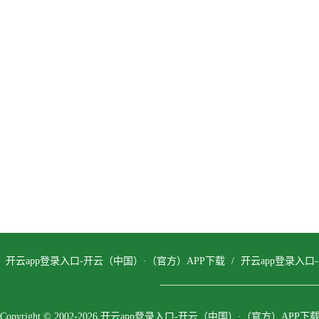
开云app登录入口-开云（中国）·（官方）APP下载
/
开云app登录入口
Copyright © 2002-2026 开云app登录入口-开云（中国）·（官方）APP下载 