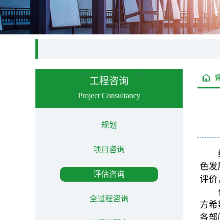
工程咨询
Project Consultancy
规划
项目咨询
色发
评估咨询
评价
全过程咨询
方希
各部