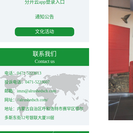
分开云app登录入口
通知公告
文化活动
联系我们
Contact us
电话：0471-5223613
投诉电话：0471-5223607
邮箱：imzs@alrushedsch.com
网址：//alrushedsch.com/
地址：内蒙古自治区呼和浩特市赛罕区鄂尔
多斯东街12号银联大厦10层