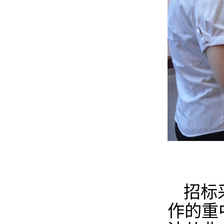
招标
作的重