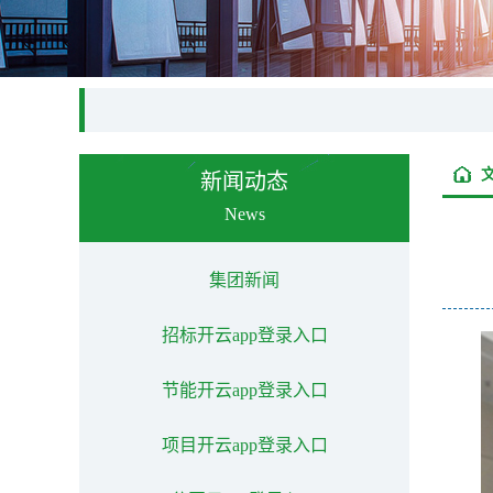
新闻动态
News
集团新闻
招标开云app登录入口
节能开云app登录入口
项目开云app登录入口