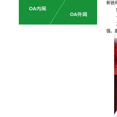
新锐
强，