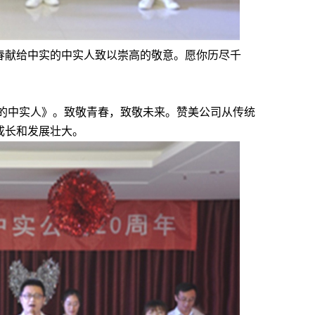
春献给中实的中实人致以崇高的敬意。愿你历尽千
信的中实人》。致敬青春，致敬未来。赞美公司从传统
成长和发展壮大。