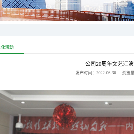
文化活动
公司20周年文艺汇
发布时间：2022-06-30 浏览