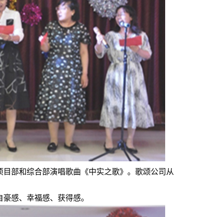
项目部和综合部演唱歌曲《中实之歌》。歌颂公司从
自豪感、幸福感、获得感。