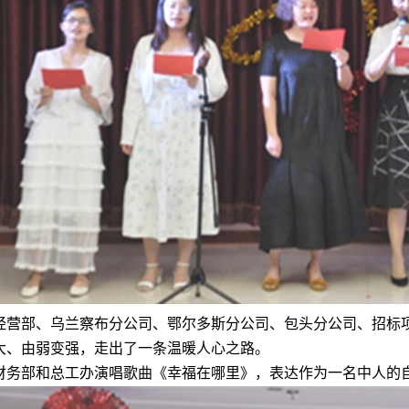
经营部、乌兰察布分公司、鄂尔多斯分公司、包头分公司、招标
大、由弱变强，走出了一条温暖人心之路。
财务部和总工办演唱歌曲《幸福在哪里》，表达作为一名中人的