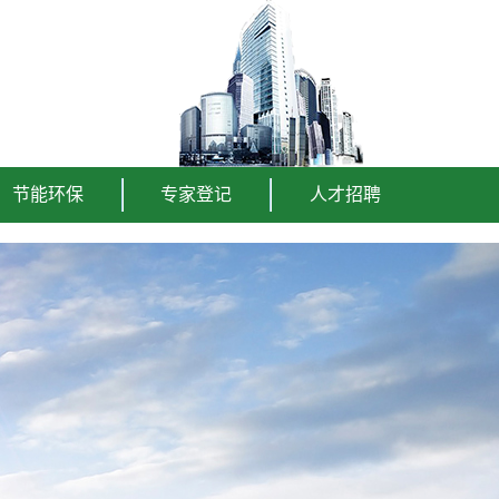
节能环保
专家登记
人才招聘