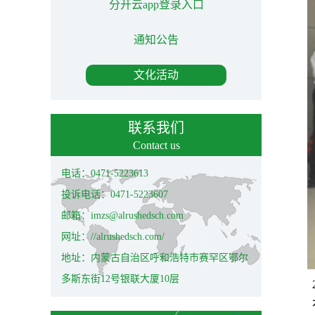
分开云app登录入口
通知公告
文化活动
联系我们
Contact us
电话：0471-5223613
投诉电话：0471-5223607
邮箱：imzs@alrushedsch.com
网址：//alrushedsch.com/
地址：内蒙古自治区呼和浩特市赛罕区鄂尔
多斯东街12号银联大厦10层