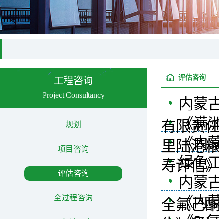
评估咨询
工程咨询
Project Consultancy
内蒙
《满
有限责
规划
《内
里陆港
项目咨询
绿色
寿评估
评估咨询
内蒙古
全过程咨询
《内
全氟己酮