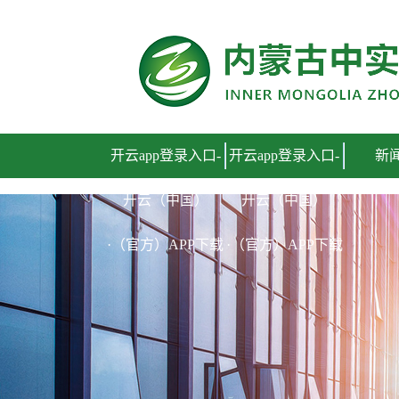
开云app登录入口
开云app登录入口-
开云app登录入口-
新
开云（中国）
开云（中国）
·（官方）APP下载
·（官方）APP下载