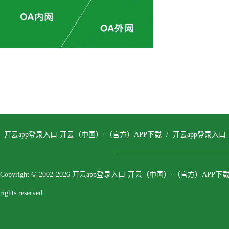
开云app登录入口-开云（中国）·（官方）APP下载
/
开云app登录入口
Copyright © 2002-2026 开云app登录入口-开云（中国）·（官方）APP下载 
rights reserved.