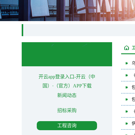
开云app登录入口-开云（中
国）·（官方）APP下载
新闻动态
招标采购
工程咨询