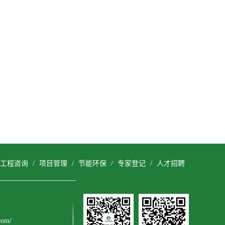
工程咨询
/
项目管理
/
节能环保
/
专家登记
/
人才招聘
com/