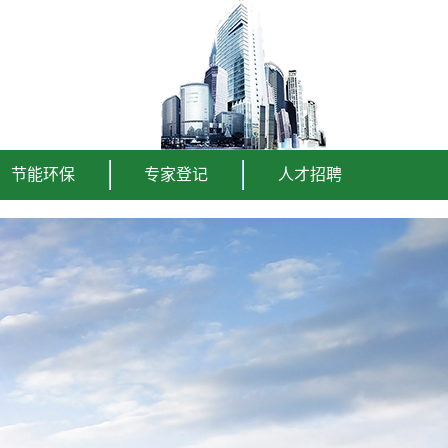
节能环保
专家登记
人才招聘