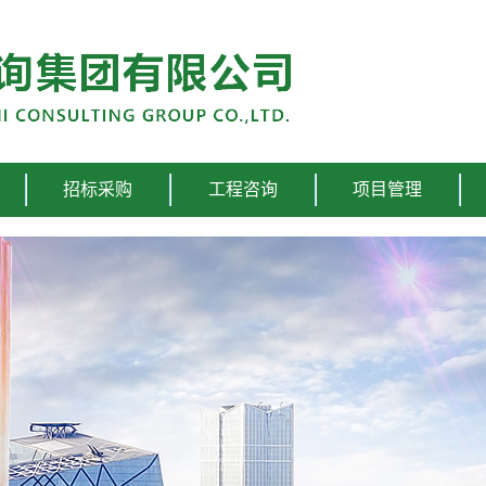
招标采购
工程咨询
项目管理