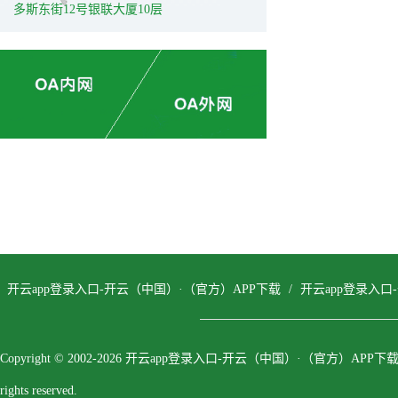
多斯东街12号银联大厦10层
开云app登录入口-开云（中国）·（官方）APP下载
/
开云app登录入口
Copyright © 2002-2026 开云app登录入口-开云（中国）·（官方）APP下载 
rights reserved.