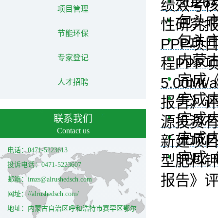
202
绩效考
项目管理
包头
性研究
节能环保
包头
PPP项
内蒙
专家登记
程PPP
完成
5.00
人才招聘
完成
报告》
完成
联系我们
源投资
Contact us
完成
新建项
电话：0471-5223613
完成
型肥料
投诉电话：0471-5223607
报告》
邮箱：imzs@alrushedsch.com
网址：//alrushedsch.com/
地址：内蒙古自治区呼和浩特市赛罕区鄂尔