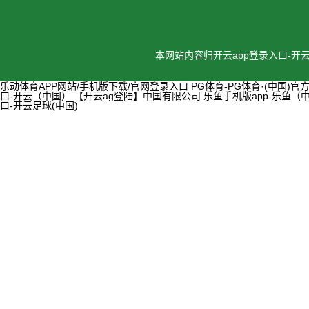
本网站内容归开云app登录入口-开
乐动体育APP网站/手机版下载/官网登录入口
PG体育-PG体育·(中国)官
口-开云（中国）
【开云ag登陆】中国有限公司
乐鱼手机版app-乐鱼（
口-开云足球(中国)