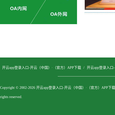
开云app登录入口-开云（中国）·（官方）APP下载
/
开云app登录入口
Copyright © 2002-2026 开云app登录入口-开云（中国）·（官方）APP下载 
rights reserved.