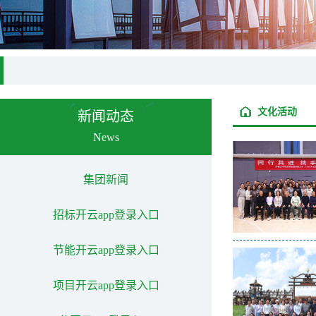
文化活动
新闻动态
News
集团新闻
招标开云app登录入口
节能开云app登录入口
项目开云app登录入口